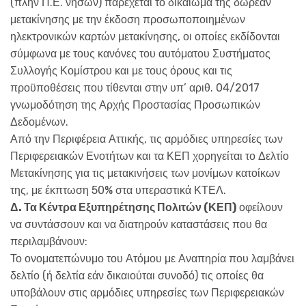
(πλην Π.Ε. νήσων) παρέχεται το δικαίωμα της δωρεάν
μετακίνησης με την έκδοση προσωποποιημένων
ηλεκτρονικών καρτών μετακίνησης, οι οποίες εκδίδονται
σύμφωνα με τους κανόνες του αυτόματου Συστήματος
Συλλογής Κομίστρου και με τους όρους και τις
προϋποθέσεις που τίθενται στην υπ’ αριθ. 04/2017
γνωμοδότηση της Αρχής Προστασίας Προσωπικών
Δεδομένων.
Από την Περιφέρεια Αττικής, τις αρμόδιες υπηρεσίες των
Περιφερειακών Ενοτήτων και τα ΚΕΠ χορηγείται το Δελτίο
Μετακίνησης για τις μετακινήσεις των μονίμων κατοίκων
της, με έκπτωση 50% στα υπεραστικά ΚΤΕΛ.
Δ. Τα Κέντρα Εξυπηρέτησης Πολιτών (ΚΕΠ)
οφείλουν
να συντάσσουν και να διατηρούν καταστάσεις που θα
περιλαμβάνουν:
Το ονοματεπώνυμο του Ατόμου με Αναπηρία που λαμβάνει
δελτίο (ή δελτία εάν δικαιούται συνοδό) τις οποίες θα
υποβάλουν στις αρμόδιες υπηρεσίες των Περιφερειακών