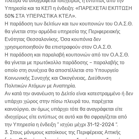
πλευρά να αναγράφεται ιδιοχείρως ή εντύπως από την
Υπηρεσία και τα ΚΕΠ η ένδειξη: «ΠΑΡΕΧΕΤΑΙ ΕΚΠΤΩΣΗ
50% ΣΤΑ ΥΠΕΡΑΣΤΙΚΑ ΚΤΕΛ».
Η παράδοση των δελτίων και των κουπονιών του Ο.Α.Σ.Θ.
θα γίνεται στην αρμόδια υπηρεσία της Περιφερειακής
Ενότητας Θεσσαλονίκης. Όσα κουπόνια δεν
χρησιμοποιηθούν θα επιστραφούν στον Ο.Α.Σ.Θ.
Η παράδοση και παραλαβή κουπονιών από τον Ο.Α.Σ.Θ.
θα γίνεται με πρωτόκολλο παράδοσης – παραλαβής το
οποίο στη συνέχεια θα αποστέλλεται στο Υπουργείο
Κοινωνικής Συνοχής και Οικογένειας, Διεύθυνση
Πολιτικών Ατόμων με Αναπηρία.
Αν κατά την ανανέωση το Δελτίο είναι κατεστραμμένο ή δεν
υπάρχει χώρος στην πίσω πλευρά του, παρέχεται
καινούργιο, αν όμως υπάρχει τότε θα αναγράφεται είτε
ιδιοχείρως είτε εντύπως σε αυτό και θα σφραγίζεται από
την Υπηρεσία η ένδειξη ” ισχύει μέχρι 31-12-2024 “.
3. Στους μόνιμους κατοίκους της Περιφέρειας Αττικής