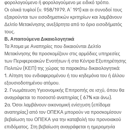
φορολογούμενο ή φορολογούμενο με ειδικό τρόπο.
Οι ολικά τυφλοί (ν. 958/1979, Α΄ 191) και οι συνοδοί τους
εξαιρούνται των εισοδηματικών κριτηρίων και λαμβάνουν
Δελτίο Μετακίνησης ανεξάρτητα από το όριο εισοδήματός
τους.
Β. Απαιτούμενα Δικαιολογητικά
Τα Άτομα με Αναπηρίες που δικαιούνται Δελτίο
Μετακίνησης θα προσκομίζουν στις αρμόδιες υπηρεσίες
των Περιφερειακών Ενοτήτων ή στα Κέντρα Εξυπηρέτησης
Πολιτών (ΚΕΠ) της χώρας τα παρακάτω δικαιολογητικά:
1. Αίτηση του ενδιαφερομένου ή του κηδεμόνα του ή άλλου
εξουσιοδοτημένου ατόμου.
2. Γνωμάτευση Υγειονομικής Επιτροπής σε ισχύ, όπου θα
αναγράφεται το ποσοστό αναπηρίας ( 67% και άνω).
2α. Όσοι λαμβάνουν οικονομική ενίσχυση (επίδομα
αναπηρίας) από τον ΟΠΕΚΑ μπορούν να προσκομίσουν
βεβαίωση του ΟΠΕΚΑ για την καταβολή του προνοιακού
επιδόματος. Στη βεβαίωση αναγράφεται η ημερομηνία