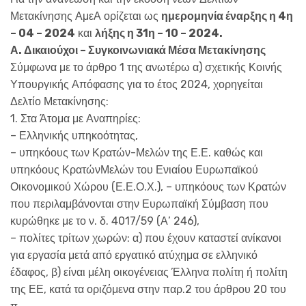
Μετακίνησης ΑμεΑ ορίζεται ως
ημερομηνία έναρξης η 4η
– 04 – 2024
και
λήξης η 31η – 10 – 2024.
Α. Δικαιούχοι – Συγκοινωνιακά Μέσα Μετακίνησης
Σύμφωνα με το άρθρο 1 της ανωτέρω α) σχετικής Κοινής
Υπουργικής Απόφασης για το έτος 2024, χορηγείται
Δελτίο Μετακίνησης:
1. Στα Άτομα με Αναπηρίες:
– Ελληνικής υπηκοότητας,
– υπηκόους των Κρατών-Μελών της Ε.Ε. καθώς και
υπηκόους ΚρατώνΜελών του Ενιαίου Ευρωπαϊκού
Οικονομικού Χώρου (Ε.Ε.Ο.Χ.), – υπηκόους των Κρατών
που περιλαμβάνονται στην Ευρωπαϊκή Σύμβαση που
κυρώθηκε με το ν. δ. 4017/59 (Α’ 246),
– πολίτες τρίτων χωρών: α) που έχουν καταστεί ανίκανοι
για εργασία μετά από εργατικό ατύχημα σε ελληνικό
έδαφος, β) είναι μέλη οικογένειας Έλληνα πολίτη ή πολίτη
της ΕΕ, κατά τα οριζόμενα στην παρ.2 του άρθρου 20 του