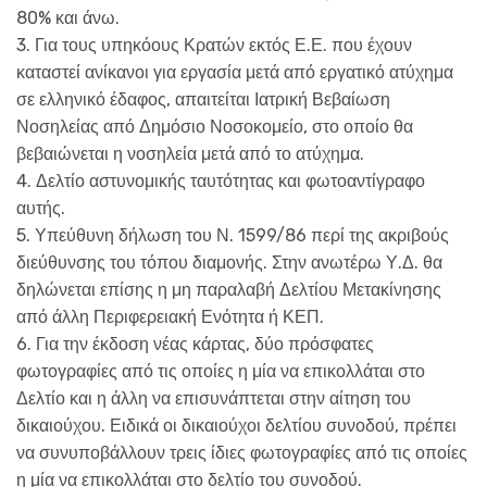
80% και άνω.
3. Για τους υπηκόους Κρατών εκτός Ε.Ε. που έχουν
καταστεί ανίκανοι για εργασία μετά από εργατικό ατύχημα
σε ελληνικό έδαφος, απαιτείται Ιατρική Βεβαίωση
Νοσηλείας από Δημόσιο Νοσοκομείο, στο οποίο θα
βεβαιώνεται η νοσηλεία μετά από το ατύχημα.
4. Δελτίο αστυνομικής ταυτότητας και φωτοαντίγραφο
αυτής.
5. Υπεύθυνη δήλωση του Ν. 1599/86 περί της ακριβούς
διεύθυνσης του τόπου διαμονής. Στην ανωτέρω Υ.Δ. θα
δηλώνεται επίσης η μη παραλαβή Δελτίου Μετακίνησης
από άλλη Περιφερειακή Ενότητα ή ΚΕΠ.
6. Για την έκδοση νέας κάρτας, δύο πρόσφατες
φωτογραφίες από τις οποίες η μία να επικολλάται στο
Δελτίο και η άλλη να επισυνάπτεται στην αίτηση του
δικαιούχου. Ειδικά οι δικαιούχοι δελτίου συνοδού, πρέπει
να συνυποβάλλουν τρεις ίδιες φωτογραφίες από τις οποίες
η μία να επικολλάται στο δελτίο του συνοδού.