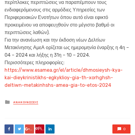
περίπλοκες περιπτώσεις να παραπέμπουν τους
ενδιαφερόμενους στις αρμόδιες Υπηρεσίες των
Περιφερειακών Ενοτήτων όπου αυτό είναι εφικτό
προκειμένου να αποφευχθούν στο μέγιστο βαθμό οι
περιπτώσεις λαθών).
Για την ανανέωση και την έκδοση νέων Δελτίων
Μετακίνησης ΑμεΑ ορίζεται ως ημερομηνία έναρξης η 4η –
04 – 2024 και λήξης η 31η – 10 – 2024.
Περισσότερες πληροφορίες:
https://www.esamea.gr/el/article/dhmosieysh-kya-
kai-dieykrinistikhs-egkyklioy-gia-th-xorhghsh-
deltiwn-metakinhshs-amea-gia-to-etos-2024
Posted
ΑΝΑΚΟΙΝΏΣΕΙΣ
in
Google +
Pin it
0