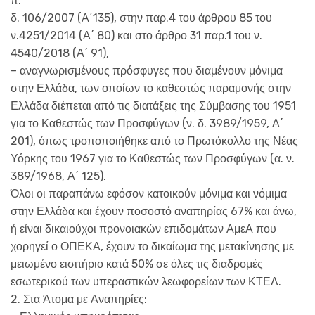
π.
δ. 106/2007 (Α΄135), στην παρ.4 του άρθρου 85 του
ν.4251/2014 (Α΄ 80) και στο άρθρο 31 παρ.1 του ν.
4540/2018 (Α΄ 91),
– αναγνωρισμένους πρόσφυγες που διαμένουν μόνιμα
στην Ελλάδα, των οποίων το καθεστώς παραμονής στην
Ελλάδα διέπεται από τις διατάξεις της Σύμβασης του 1951
για το Καθεστώς των Προσφύγων (ν. δ. 3989/1959, Α΄
201), όπως τροποποιήθηκε από το Πρωτόκολλο της Νέας
Υόρκης του 1967 για το Καθεστώς των Προσφύγων (α. ν.
389/1968, Α΄ 125).
Όλοι οι παραπάνω εφόσον κατοικούν μόνιμα και νόμιμα
στην Ελλάδα και έχουν ποσοστό αναπηρίας 67% και άνω,
ή είναι δικαιούχοι προνοιακών επιδομάτων ΑμεΑ που
χορηγεί ο ΟΠΕΚΑ, έχουν το δικαίωμα της μετακίνησης με
μειωμένο εισιτήριο κατά 50% σε όλες τις διαδρομές
εσωτερικού των υπεραστικών λεωφορείων των ΚΤΕΛ.
2. Στα Άτομα με Αναπηρίες: