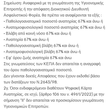
Σημείωση: Αναφορικά με τη γνωμάτευση της Υγειονομικής
Επιτροπής ή την απόφαση Διοικητικού Διευθυντή
Ασφαλιστικού Φορέα, θα πρέπει να αναφέρονται τα εξής :
• Παθολογοανατομικό ποσοστό αναπηρίας 67% και άνω ή
• Ανατομιοφυσιολογικό ποσοστό αναπηρίας 67% και άνω ή
• Βλάβη από κοινή νόσο 67% και άνω ή
• Αναπηρία 67% και άνω ή
• Παθολογοανατομική βλάβη 67% και άνω ή
• Ανατομιοφυσιολογική βλάβη 67% και άνω ή
• Εφ’ όρου ζωής αναπηρία 67% και άνω
Στις γνωματεύσεις των ΚΕΠΑ δεν απαιτείται η αναγραφή
του όρου παθολογοανατομικό ποσοστό.
Δεν γίνονται δεκτές Αποφάσεις που έχουν εκδοθεί βάσει
των διατάξεων του Ν.2643/98.
2γ. Όσοι ενδιαφερόμενοι διαθέτουν Ψηφιακή Κάρτα
Αναπηρίας, σε ισχύ, (άρθρο 106 του ν. 4961/2022) με την
σήμανση “ΙΙ” δεν απαιτείται να προσκομίσουν γνωμάτευση
Υγειονομικών Επιτροπών.