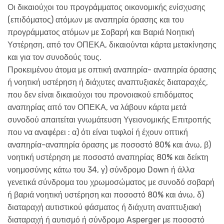
Οι δικαιούχοι του προγράμματος οικονομικής ενίσχυσης
(επιδόματος) ατόμων με αναπηρία όρασης και του
προγράμματος ατόμων με Σοβαρή και Βαριά Νοητική
Υστέρηση, από τον ΟΠΕΚΑ, δικαιούνται κάρτα μετακίνησης
και για τον συνοδούς τους.
Προκειμένου άτομα με οπτική αναπηρία- αναπηρία όρασης
ή νοητική υστέρηση ή διάχυτες αναπτυξιακές διαταραχές,
που δεν είναι δικαιούχοι του προνοιακού επιδόματος
αναπηρίας από τον ΟΠΕΚΑ, να λάβουν κάρτα μετά
συνοδού απαιτείται γνωμάτευση Υγειονομικής Επιτροπής
που να αναφέρει : α) ότι είναι τυφλοί ή έχουν οπτική
αναπηρία-αναπηρία όρασης με ποσοστό 80% και άνω, β)
νοητική υστέρηση με ποσοστό αναπηρίας 80% και δείκτη
νοημοσύνης κάτω του 34, γ) σύνδρομο Down ή άλλα
γενετικά σύνδρομα του χρωμοσώματος με συνοδό σοβαρή
ή βαριά νοητική υστέρηση και ποσοστό 80% και άνω, δ)
διαταραχή αυτιστικού φάσματος ή διάχυτη αναπτυξιακή
διαταραχή ή αυτισμό ή σύνδρομο Asperger με ποσοστό