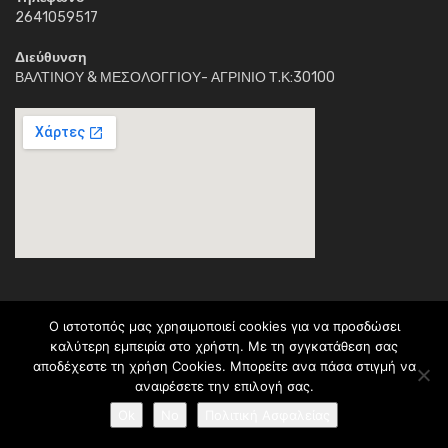
2641059517
Διεύθυνση
ΒΑΛΤΙΝΟΥ & ΜΕΣΟΛΟΓΓΙΟΥ- ΑΓΡΙΝΙΟ Τ.Κ:30100
O ιστοτοπός μας χρησιμοποιεί cookies για να προσδώσει
καλύτερη εμπειρία στο χρήστη. Με τη σyγκατάθεση σας
Κέντρο Διημέρευσης Ηλιαχτίδα © 2018. Με την επιφύλαξη παντός
αποδέχεστε τη χρήση Cookies. Μπορείτε ανα πάσα στιγμἠ να
νομίμου δικαιώματος.Το περιεχόμενο ανήκει (C) στο σύλλογο
αναιρέσετε την επιλογή σας.
Ηλιαχτίδα * ΠΡΑΞΗ: <> Υλοποιείται στο πλαίσιο του Επιχειρησιακού
Ok
No
Πολιτική Ασφαλείας
Προγράμματος <> και συγχρηματοδοτείται από το Ευρωπαϊκό
Κοινωνικό Ταμείο. (Κωδικός Πρόσκλησης: 9.iv.1.1.b)(Κωδικός ΟΠΣ: