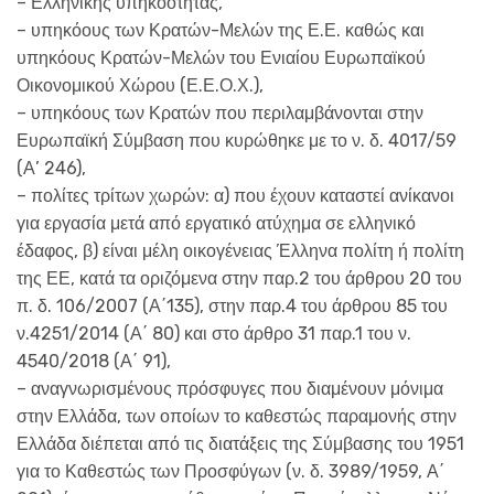
– Ελληνικής υπηκοότητας,
– υπηκόους των Κρατών-Μελών της Ε.Ε. καθώς και
υπηκόους Κρατών-Μελών του Ενιαίου Ευρωπαϊκού
Οικονομικού Χώρου (Ε.Ε.Ο.Χ.),
– υπηκόους των Κρατών που περιλαμβάνονται στην
Ευρωπαϊκή Σύμβαση που κυρώθηκε με το ν. δ. 4017/59
(Α’ 246),
– πολίτες τρίτων χωρών: α) που έχουν καταστεί ανίκανοι
για εργασία μετά από εργατικό ατύχημα σε ελληνικό
έδαφος, β) είναι μέλη οικογένειας Έλληνα πολίτη ή πολίτη
της ΕΕ, κατά τα οριζόμενα στην παρ.2 του άρθρου 20 του
π. δ. 106/2007 (Α΄135), στην παρ.4 του άρθρου 85 του
ν.4251/2014 (Α΄ 80) και στο άρθρο 31 παρ.1 του ν.
4540/2018 (Α΄ 91),
– αναγνωρισμένους πρόσφυγες που διαμένουν μόνιμα
στην Ελλάδα, των οποίων το καθεστώς παραμονής στην
Ελλάδα διέπεται από τις διατάξεις της Σύμβασης του 1951
για το Καθεστώς των Προσφύγων (ν. δ. 3989/1959, Α΄