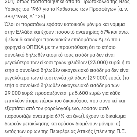
201), όπως τροποποιήθηκε από το Πρωτόκολλο της Νέας
Υόρκης του 1967 για το Καθεστώς των Προσφύγων (α. ν.
389/1968, Α΄ 125).
Όλοι οι παραπάνω εφόσον κατοικούν μόνιμα και νόμιμα
στην Ελλάδα και έχουν ποσοστό αναπηρίας 67% και άνω,
ή είναι δικαιούχοι προνοιακών επιδομάτων ΑμεΑ που
χορηγεί ο ΟΠΕΚΑ με την προϋπόθεση ότι το ετήσιο
συνολικό δηλωθέν ατομικό τους εισόδημα δεν είναι
μεγαλύτερο των είκοσι τριών χιλιάδων (23.000) ευρώ ή το
ετήσιο συνολικό δηλωθέν οικογενειακό εισόδημα δεν είναι
μεγαλύτερο των είκοσι εννέα χιλιάδων (29.000) ευρώ, (το
ετήσιο συνολικό δηλωθέν οικογενειακό εισόδημα των
29.000 ευρώ προσαυξάνεται με 5.600 ευρώ για κάθε
επιπλέον άτομο πέραν του δικαιούχου, που συνοικεί και
εξαρτάται από τον φορολογούμενο, εφόσον αυτό
παρουσιάζει αναπηρία 67% και άνω), έχουν το δικαίωμα
δωρεάν μετακίνησης και εφόσον διαμένουν μόνιμα: α)
εντός των ορίων της Περιφέρειας Αττικής (πλην της Π.Ε.