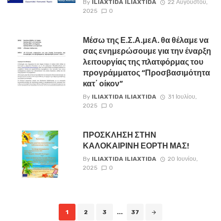
By
ILIAXTIDA ILIAXTIDA
22 Αυγούστου,
2025
0
Μέσω της Ε.Σ.Α.μεΑ. θα θέλαμε να
σας ενημερώσουμε για την έναρξη
λειτουργίας της πλατφόρμας του
προγράμματος “Προσβασιμότητα
κατ΄ οίκον”
By
ILIAXTIDA ILIAXTIDA
31 Ιουλίου,
2025
0
ΠΡΟΣΚΛΗΣΗ ΣΤΗΝ
ΚΑΛΟΚΑΙΡΙΝΗ ΕΟΡΤΗ ΜΑΣ!
By
ILIAXTIDA ILIAXTIDA
20 Ιουνίου,
2025
0
Posts
1
2
3
...
37
navigation