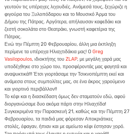
γευτούν τις υπέροχες λιχουδιές. Ανάμεσά τους, ξεχώριζε η
φιγούρα του Ξυλοπόδαρου και το Μουσικό Άρμα του
Δήμου της Πάτρας. Αργότερα, απήλαυσαν καφεδάκι και
ζεστή σοκολάτα στο Θεατράκι, γνωστή καφετέρια της
Πάτρας.
Ενώ την Πέμπτη 20 Φεβρουαρίου, άλλη μια έκπληξη
περίμενε τα υπέροχα Ηλιαχτιδάκια μας! O
Greg
Vasilopoulos
, ιδιοκτήτης του
ZLAP
, με μεγάλη χαρά μας
υποδέχθηκε στο χώρο του, προσφέροντάς μας φαγητά και
αναψυκτικά!!! Έτσι γιορτάσαμε την Τσικνοπέμπτη εκεί και
ανάμεσα στους συμπολίτες μας, σε ένα άκρος χαρούμενο
και γιορτινό περιβάλλον!!
Το κέφι και η διασκέδαση όμως δεν σταματούν εδώ, αφού
διοργανώσαμε δυο ακόμα πάρτι στην Ηλιαχτίδα!
Συγκεκριμένα την Παρασκευή 21, καθώς και την Πέμπτη 27
Φεβρουαρίου, τα παιδιά μας φόρεσαν Αποκριάτικες
στολές, έφαγαν, ήπιαν και με αμείωτο κέφι έστησαν χορό.
Στα πρόσωπά τους έλαμπε η ευτυχία και η χαρά!!!