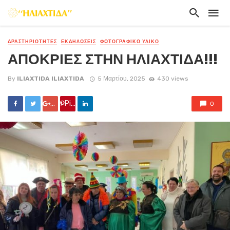
ΔΡΑΣΤΗΡΙΟΤΗΤΕΣ
ΕΚΔΗΛΏΣΕΙΣ
ΦΩΤΟΓΡΑΦΙΚΟ ΥΛΙΚΟ
ΑΠΟΚΡΙΕΣ ΣΤΗΝ ΗΛΙΑΧΤΙΔΑ!!!
By
ILIAXTIDA ILIAXTIDA
5 Μαρτίου, 2025
430 views
Google +
Pin it
0