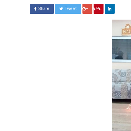
Share
Tweet
Google +
Pin it