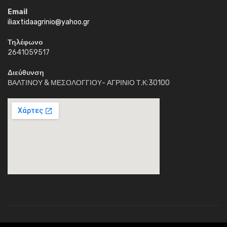
Email
iliaxtidaagrinio@yahoo.gr
Τηλέφωνο
2641059517
Διεύθυνση
ΒΑΛΤΙΝΟΥ & ΜΕΣΟΛΟΓΓΙΟΥ- ΑΓΡΙΝΙΟ Τ.Κ:30100
Κέντρο Διημέρευσης Ηλιαχτίδα © 2018. Με την επιφύλαξη παντός