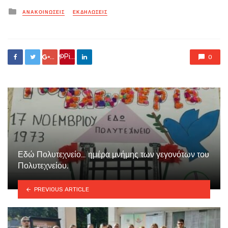
Posted
ΑΝΑΚΟΙΝΏΣΕΙΣ
ΕΚΔΗΛΏΣΕΙΣ
in
Google +
Pin it
0
Εδώ Πολυτεχνείο… ημέρα μνήμης των γεγονότων του
Πολυτεχνείου.
PREVIOUS ARTICLE