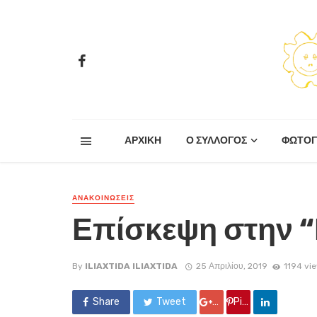
ΑΡΧΙΚΗ
Ο ΣΥΛΛΟΓΟΣ
ΦΩΤΟΓ
ΑΝΑΚΟΙΝΏΣΕΙΣ
Επίσκεψη στην “
By
ILIAXTIDA ILIAXTIDA
25 Απριλίου, 2019
1194 vi
Share
Tweet
Google +
Pin it