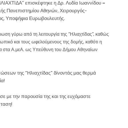
 “ΗΛΙΑΧΤΙΔΑ” επισκέφτηκε η Δρ. Λυδία Ιωαννίδου
–
ολής Πανεπιστημίου Αθηνών, Χειρουργός-
ος, Υποψήφια Ευρωβουλευτής.
ρωση γύρω από τη λειτουργία της “Ηλιαχτίδας”, καθώς
σωπικό και τους ωφελούμενους της δομής, καθότι η
ρία στα Α.μεΑ. ως Υπεύθυνη του Δήμου Αθηναίων
πώσεων της “Ηλιαχτίδας” δίνοντάς μας θερμά
ία!
σε με την παρουσία της και της ευχόμαστε
σταση!