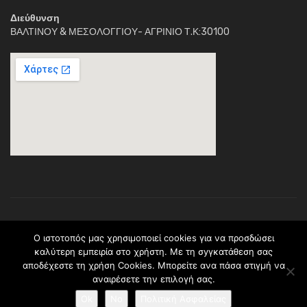
Διεύθυνση
ΒΑΛΤΙΝΟΥ & ΜΕΣΟΛΟΓΓΙΟΥ- ΑΓΡΙΝΙΟ Τ.Κ:30100
Κέντρο Διημέρευσης Ηλιαχτίδα © 2018. Με την επιφύλαξη παντός
O ιστοτοπός μας χρησιμοποιεί cookies για να προσδώσει
νομίμου δικαιώματος.Το περιεχόμενο ανήκει (C) στο σύλλογο
καλύτερη εμπειρία στο χρήστη. Με τη σyγκατάθεση σας
Ηλιαχτίδα * ΠΡΑΞΗ: <> Υλοποιείται στο πλαίσιο του Επιχειρησιακού
αποδέχεστε τη χρήση Cookies. Μπορείτε ανα πάσα στιγμἠ να
Προγράμματος <> και συγχρηματοδοτείται από το Ευρωπαϊκό
αναιρέσετε την επιλογή σας.
Κοινωνικό Ταμείο. (Κωδικός Πρόσκλησης: 9.iv.1.1.b)(Κωδικός ΟΠΣ:
5001965). Ποσό Προϋπολογισμού: 288.000,00 €
Ok
No
Πολιτική Ασφαλείας