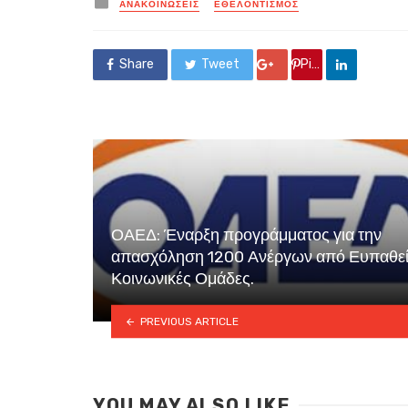
Posted
ΑΝΑΚΟΙΝΏΣΕΙΣ
ΕΘΕΛΟΝΤΙΣΜΌΣ
in
Share
Tweet
Google +
Pin it
ΟΑΕΔ: Έναρξη προγράμματος για την
απασχόληση 1200 Ανέργων από Ευπαθε
Κοινωνικές Ομάδες.
PREVIOUS ARTICLE
YOU MAY ALSO LIKE