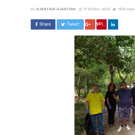
By
ILIAXTIDA ILIAXTIDA
17 Ιουλίου, 2020
1724 view
Share
Tweet
Google +
Pin it