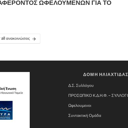
ΑΦΕΡΟΝΤΟΣ ΩΦΕΛΟΥΜΕΝΩΝ ΓΙΑ ΤΟ
 all ανακοινώσεις
ΔΟΜΗ ΗΛΙΑΧΤΙΔΑ
Δ.Σ. Συλλόγου
ΠΡΟΣΩΠΙΚΟ Κ.Δ.Η.Φ. – ΣΥΛΛΟ
Ωφελουμενοι
Συντακτική Ομάδα