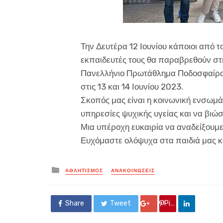
Την Δευτέρα 12 Ιουνίου κάποιοι από 
εκπαιδευτές τους θα παραβρεθούν στ
Πανελλήνιο Πρωτάθλημα Ποδοσφαίρου
στις 13 και 14 Ιουνίου 2023.
Σκοπός μας είναι η κοινωνική ενσω
υπηρεσίες ψυχικής υγείας και να βιώ
Μια υπέροχη ευκαιρία να αναδείξουμε
Ευχόμαστε ολόψυχα στα παιδιά μας κα
Posted
ΑΘΛΗΤΙΣΜΌΣ
ΑΝΑΚΟΙΝΏΣΕΙΣ
in
Share
Tweet
Google +
Pin it