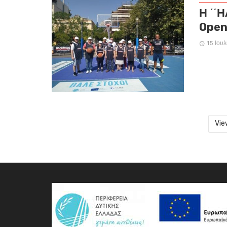
Η ΄΄
Open
15 Ιουλ
Vie