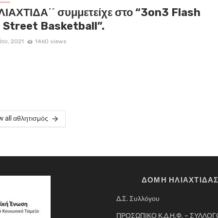
ΗΛΙΑΧΤΙΔΑ΄΄ συμμετείχε στο “3on3 Flash
 Street Basketball”.
ίου, 2021
1460 views
w all αθλητισμός
ΔΟΜΗ ΗΛΙΑΧΤΙΔΑ
Δ.Σ. Συλλόγου
ΠΡΟΣΩΠΙΚΟ Κ.Δ.Η.Φ. – ΣΥΛΛΟ