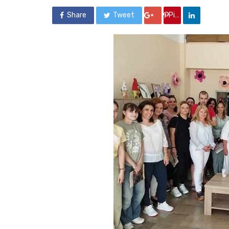
Share
Tweet
Google +
Pin it