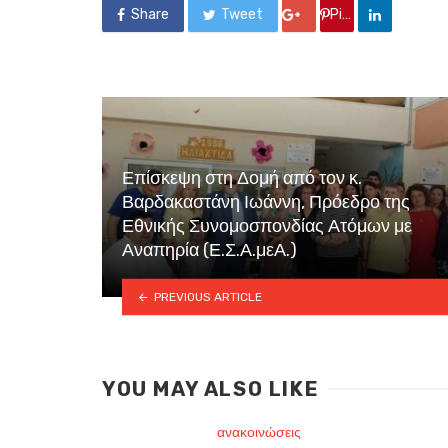
Share
Tweet
Google +
Pin it
Επίσκεψη στη Δομή από τον κ.
Βαρδακαστάνη Ιωάννη, Πρόεδρο της
Εθνικής Συνομοσπονδίας Ατόμων με
Αναπηρία (Ε.Σ.Α.μεΑ.)
PREVIOUS ARTICLE
YOU MAY ALSO LIKE
ανακοινώσεις