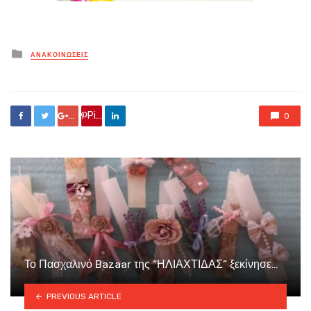
Posted
ΑΝΑΚΟΙΝΏΣΕΙΣ
in
Google +
Pin it
0
Το Πασχαλινό Bazaar της “ΗΛΙΑΧΤΙΔΑΣ” ξεκίνησε…
PREVIOUS ARTICLE