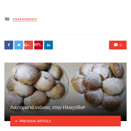
Posted
ΑΝΑΚΟΙΝΏΣΕΙΣ
in
Google +
Pin it
0
Λαχταριστά ντόνατς στην Ηλιαχτίδα!!
PREVIOUS ARTICLE