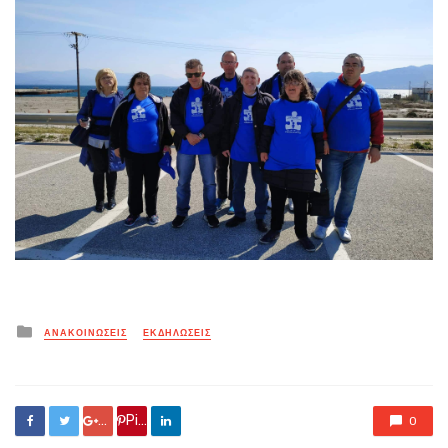
Posted
ΑΝΑΚΟΙΝΏΣΕΙΣ
ΕΚΔΗΛΏΣΕΙΣ
in
Google +
Pin it
0