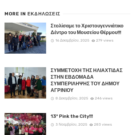
MORE IN
ΕΚΔΗΛΏΣΕΙΣ
Στολίσαμε το Χριστουγεννιάτικο
Δέντρο του Μουσείου Θέρμου!!!
16 Δεκεμβρίου, 2025
279 views
ΣΥΜΜΕΤΟΧΗ ΤΗΣ ΗΛΙΑΧΤΙΔΑΣ
ΣΤΗΝ ΕΒΔΟΜΑΔΑ
ΣΥΜΠΕΡΙΛΗΨΗΣ ΤΟΥ ΔΗΜΟΥ
ΑΓΡΙΝΙΟΥ
8 Δεκεμβρίου, 2025
246 views
13° Pink the City!!!
3 Νοεμβρίου, 2025
283 views