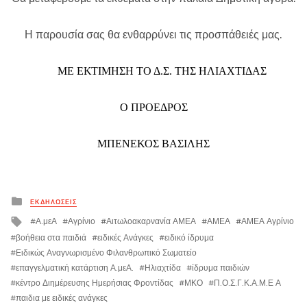
Η παρουσία σας θα ενθαρρύνει τις προσπάθειές μας.
ΜΕ ΕΚΤΙΜΗΣΗ ΤΟ Δ.Σ. ΤΗΣ ΗΛΙΑΧΤΙΔΑΣ
Ο ΠΡΟΕΔΡΟΣ
ΜΠΕΝΕΚΟΣ ΒΑΣΙΛΗΣ
Posted
ΕΚΔΗΛΏΣΕΙΣ
in
Tagged
Α.μεΑ
Αγρίνιο
Αιτωλοακαρνανία ΑΜΕΑ
ΑΜΕΑ
ΑΜΕΑ Αγρίνιο
with
βοήθεια στα παιδιά
ειδικές Ανάγκες
ειδικό ίδρυμα
Ειδικώς Αναγνωρισμένο Φιλανθρωπικό Σωματείο
επαγγελματική κατάρτιση Α.μεΑ.
Ηλιαχτίδα
ίδρυμα παιδιών
κέντρο Διημέρευσης Ημερήσιας Φροντίδας
ΜΚΟ
Π.Ο.Σ.Γ.Κ.Α.Μ.Ε Α
παιδια με ειδικές ανάγκες