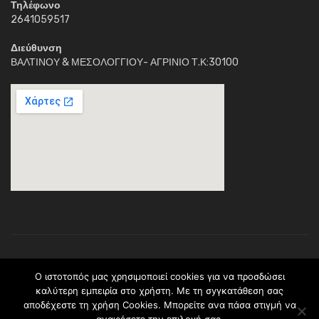
Τηλέφωνο
2641059517
Διεύθυνση
ΒΑΛΤΙΝΟΥ & ΜΕΣΟΛΟΓΓΙΟΥ- ΑΓΡΙΝΙΟ Τ.Κ:30100
Κέντρο Διημέρευσης Ηλιαχτίδα © 2018. Με την επιφύλαξη παντός
O ιστοτοπός μας χρησιμοποιεί cookies για να προσδώσει
νομίμου δικαιώματος.Το περιεχόμενο ανήκει (C) στο σύλλογο
καλύτερη εμπειρία στο χρήστη. Με τη σyγκατάθεση σας
Ηλιαχτίδα * ΠΡΑΞΗ: <> Υλοποιείται στο πλαίσιο του Επιχειρησιακού
αποδέχεστε τη χρήση Cookies. Μπορείτε ανα πάσα στιγμἠ να
Προγράμματος <> και συγχρηματοδοτείται από το Ευρωπαϊκό