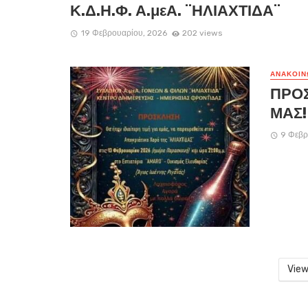
Κ.Δ.Η.Φ. Α.μεΑ. ¨ΗΛΙΑΧΤΙΔΑ¨
19 Φεβρουαρίου, 2026
202 views
ΑΝΑΚΟΙΝ
ΠΡΟΣ
ΜΑΣ!
9 Φεβρ
View