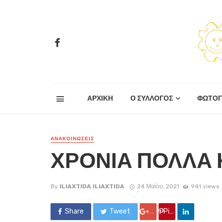
ΑΡΧΙΚΗ
Ο ΣΥΛΛΟΓΟΣ
ΦΩΤΟΓ
ΑΝΑΚΟΙΝΏΣΕΙΣ
ΧΡΟΝΙΑ ΠΟΛΛΑ 
By
ILIAXTIDA ILIAXTIDA
24 Μαΐου, 2021
941 views
Share
Tweet
Google +
Pin it