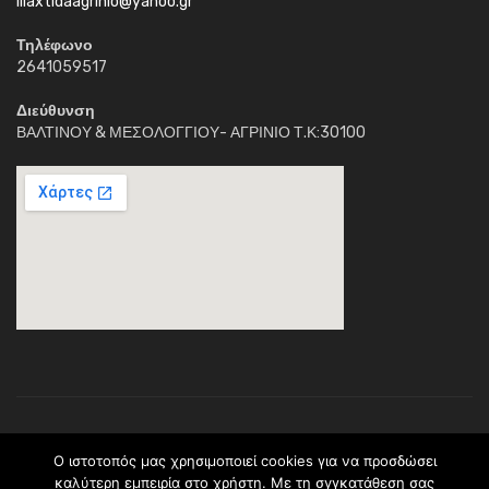
iliaxtidaagrinio@yahoo.gr
Τηλέφωνο
2641059517
Διεύθυνση
ΒΑΛΤΙΝΟΥ & ΜΕΣΟΛΟΓΓΙΟΥ- ΑΓΡΙΝΙΟ Τ.Κ:30100
Κέντρο Διημέρευσης Ηλιαχτίδα © 2018. Με την επιφύλαξη παντός
O ιστοτοπός μας χρησιμοποιεί cookies για να προσδώσει
νομίμου δικαιώματος.Το περιεχόμενο ανήκει (C) στο σύλλογο
καλύτερη εμπειρία στο χρήστη. Με τη σyγκατάθεση σας
Ηλιαχτίδα * ΠΡΑΞΗ: <> Υλοποιείται στο πλαίσιο του Επιχειρησιακού