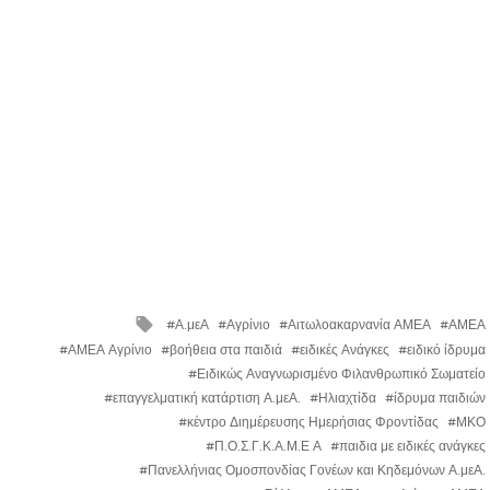
Tagged
Α.μεΑ
Αγρίνιο
Αιτωλοακαρνανία ΑΜΕΑ
ΑΜΕΑ
with
ΑΜΕΑ Αγρίνιο
βοήθεια στα παιδιά
ειδικές Ανάγκες
ειδικό ίδρυμα
Ειδικώς Αναγνωρισμένο Φιλανθρωπικό Σωματείο
επαγγελματική κατάρτιση Α.μεΑ.
Ηλιαχτίδα
ίδρυμα παιδιών
κέντρο Διημέρευσης Ημερήσιας Φροντίδας
ΜΚΟ
Π.Ο.Σ.Γ.Κ.Α.Μ.Ε Α
παιδια με ειδικές ανάγκες
Πανελλήνιας Ομοσπονδίας Γονέων και Κηδεμόνων Α.μεΑ.