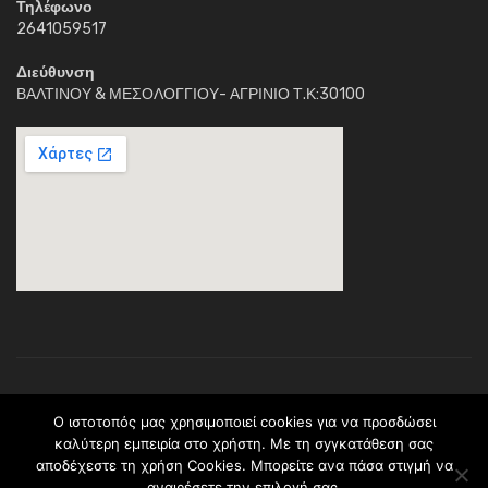
Τηλέφωνο
2641059517
Διεύθυνση
ΒΑΛΤΙΝΟΥ & ΜΕΣΟΛΟΓΓΙΟΥ- ΑΓΡΙΝΙΟ Τ.Κ:30100
Κέντρο Διημέρευσης Ηλιαχτίδα © 2018. Με την επιφύλαξη παντός
O ιστοτοπός μας χρησιμοποιεί cookies για να προσδώσει
νομίμου δικαιώματος.Το περιεχόμενο ανήκει (C) στο σύλλογο
καλύτερη εμπειρία στο χρήστη. Με τη σyγκατάθεση σας
Ηλιαχτίδα * ΠΡΑΞΗ: <> Υλοποιείται στο πλαίσιο του Επιχειρησιακού
αποδέχεστε τη χρήση Cookies. Μπορείτε ανα πάσα στιγμἠ να
Προγράμματος <> και συγχρηματοδοτείται από το Ευρωπαϊκό
αναιρέσετε την επιλογή σας.