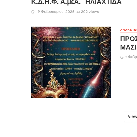
Κ.Δ.Η.Φ. Α.μεΑ. ¨ΗΛΙΑΧΤΙΔΑ¨
19 Φεβρουαρίου, 2026
202 views
ΑΝΑΚΟΙΝ
ΠΡΟΣ
ΜΑΣ!
9 Φεβρ
View