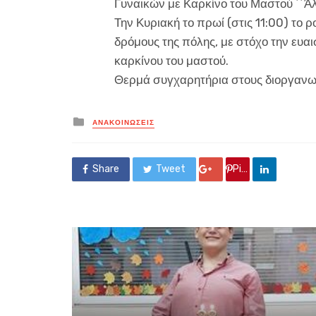
Γυναικών με Καρκίνο του Μαστού ΄΄Άλ
Την Κυριακή το πρωί (στις 11:00) το 
δρόμους της πόλης, με στόχο την ευα
καρκίνου του μαστού.
Θερμά συγχαρητήρια στους διοργανω
Posted
ΑΝΑΚΟΙΝΏΣΕΙΣ
in
Share
Tweet
Google +
Pin it