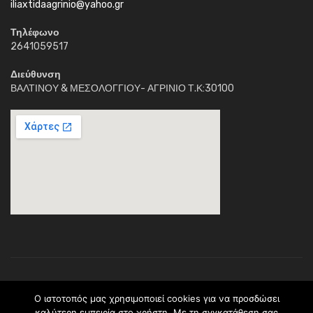
iliaxtidaagrinio@yahoo.gr
Τηλέφωνο
2641059517
Διεύθυνση
ΒΑΛΤΙΝΟΥ & ΜΕΣΟΛΟΓΓΙΟΥ- ΑΓΡΙΝΙΟ Τ.Κ:30100
Κέντρο Διημέρευσης Ηλιαχτίδα © 2018. Με την επιφύλαξη παντός
O ιστοτοπός μας χρησιμοποιεί cookies για να προσδώσει
νομίμου δικαιώματος.Το περιεχόμενο ανήκει (C) στο σύλλογο
καλύτερη εμπειρία στο χρήστη. Με τη σyγκατάθεση σας