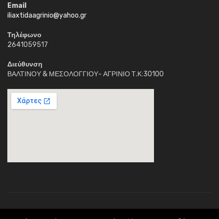
Email
iliaxtidaagrinio@yahoo.gr
Τηλέφωνο
2641059517
Διεύθυνση
ΒΑΛΤΙΝΟΥ & ΜΕΣΟΛΟΓΓΙΟΥ- ΑΓΡΙΝΙΟ Τ.Κ:30100
Κέντρο Διημέρευσης Ηλιαχτίδα © 2018. Με την επιφύλαξη παντός