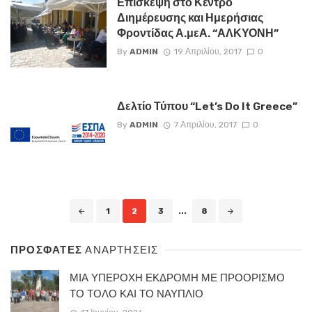
Επίσκεψη στο Κέντρο
Διημέρευσης και Ημερήσιας
Φροντίδας Α.μεΑ. “ΑΛΚΥΟΝΗ”
By
ADMIN
19 Απριλίου, 2017
0
Δελτίο Τύπου “Let’s Do It Greece”
By
ADMIN
7 Απριλίου, 2017
0
Posts
1
2
3
...
8
navigation
ΠΡΟΣΦΑΤΕΣ
ΑΝΑΡΤΗΣΕΙΣ
ΜΙΑ ΥΠΕΡΟΧΗ ΕΚΔΡΟΜΗ ΜΕ ΠΡΟΟΡΙΣΜΟ
ΤΟ ΤΟΛΟ ΚΑΙ ΤΟ ΝΑΥΠΛΙΟ