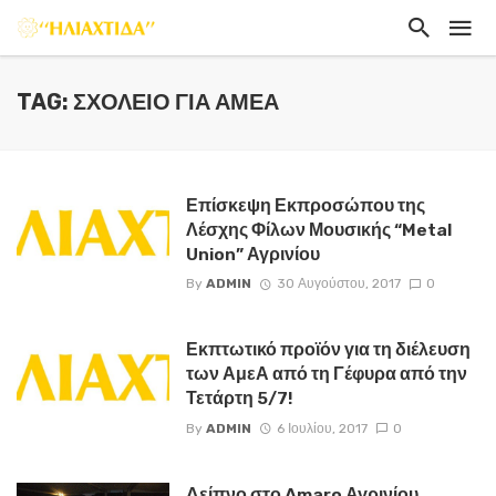
TAG: ΣΧΟΛΕΊΟ ΓΙΑ ΑΜΕΑ
Επίσκεψη Εκπροσώπου της
Λέσχης Φίλων Μουσικής “Metal
Union” Αγρινίου
By
ADMIN
30 Αυγούστου, 2017
0
Εκπτωτικό προϊόν για τη διέλευση
των ΑμεΑ από τη Γέφυρα από την
Τετάρτη 5/7!
By
ADMIN
6 Ιουλίου, 2017
0
Δείπνο στο Amaro Αγρινίου