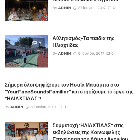
By
ADMIN
27 Ιουνίου, 2017
0
Αθλητισμός-Τα παιδια της
5
Ηλιαχτίδας
By
ADMIN
8 Ιουνίου, 2017
0
Σήμερα όλοι ψηφίζουμε τον Ησαΐα Ματιάμπα στο
“YourFaceSoundsFamiliar” και στηρίζουμε το έργο της
“ΗΛΙΑΧΤΙΔΑΣ”!
By
ADMIN
8 Ιουνίου, 2017
0
Συμμετοχή ‘ΗΛΙΑΧΤΙΔΑΣ” στις
εκδηλώσεις της Κοινωφελής
Επιχείρηση του Δήμου Αγρινίου