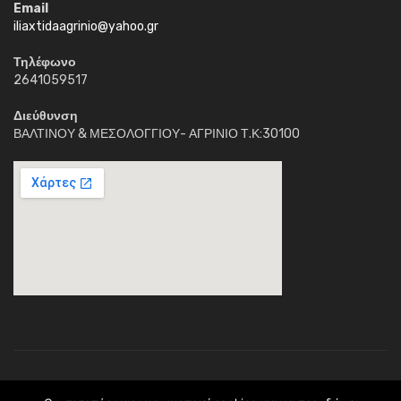
Email
iliaxtidaagrinio@yahoo.gr
Τηλέφωνο
2641059517
Διεύθυνση
ΒΑΛΤΙΝΟΥ & ΜΕΣΟΛΟΓΓΙΟΥ- ΑΓΡΙΝΙΟ Τ.Κ:30100
Κέντρο Διημέρευσης Ηλιαχτίδα © 2018. Με την επιφύλαξη παντός