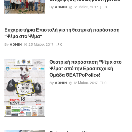
By
ADMIN
31 Μαΐου, 2017
0
Ευχαριστήρια Επιστολή για τη θεατρική παράσταση
“Ψέμα στο Ψέμα”
By
ADMIN
23 Μαΐου, 2017
0
Θεατρική παράσταση “Ψέμα στο
Ψέμα” από την Ερασιτεχνική
Ομάδα ΘΕΑΤΡοPolice!
By
ADMIN
12 Μαΐου, 2017
0