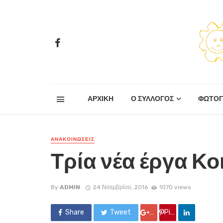
ΑΡΧΙΚΗ
Ο ΣΥΛΛΟΓΟΣ
ΦΩΤΟΓ
ΑΝΑΚΟΙΝΏΣΕΙΣ
Τρία νέα έργα Κ
By
ADMIN
24 Νοεμβρίου, 2016
1070 views
Share
Tweet
Google +
Pin it