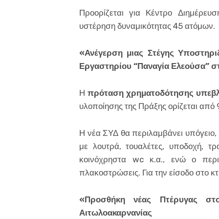
Προορίζεται για Κέντρο Διημέρευ
υστέρηση δυναμικότητας 45 ατόμων.
«Ανέγερση μιας Στέγης Υποστηρι
Εργαστηρίου “Παναγία Ελεούσα” στ
Η
πρόταση χρηματοδότησης υπεβλ
υλοποίησης της Πράξης ορίζεται από
Η νέα ΣΥΔ θα περιλαμβάνει υπόγειο, 
με λουτρά, τουαλέτες, υποδοχή, τρα
κοινόχρηστα wc κ.α., ενώ ο περ
πλακοστρώσεις. Για την είσοδο στο κτί
«Προσθήκη νέας Πτέρυγας στο 
Αιτωλοακαρνανίας