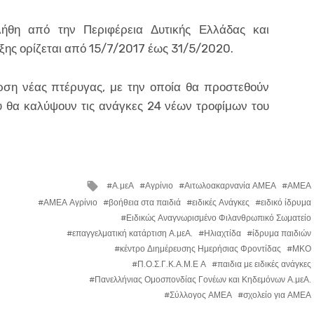
ήθη από την Περιφέρεια Δυτικής Ελλάδας και
ης ορίζεται από 15/7/2017 έως 31/5/2020.
ερση νέας πτέρυγας, με την οποία θα προστεθούν
υ θα καλύψουν τις ανάγκες 24 νέων τροφίμων του
Tagged
Α.μεΑ
Αγρίνιο
Αιτωλοακαρνανία ΑΜΕΑ
ΑΜΕΑ
with
ΑΜΕΑ Αγρίνιο
βοήθεια στα παιδιά
ειδικές Ανάγκες
ειδικό ίδρυμα
Ειδικώς Αναγνωρισμένο Φιλανθρωπικό Σωματείο
επαγγελματική κατάρτιση Α.μεΑ.
Ηλιαχτίδα
ίδρυμα παιδιών
κέντρο Διημέρευσης Ημερήσιας Φροντίδας
ΜΚΟ
Π.Ο.Σ.Γ.Κ.Α.Μ.Ε Α
παιδια με ειδικές ανάγκες
Πανελλήνιας Ομοσπονδίας Γονέων και Κηδεμόνων Α.μεΑ.
Σύλλογος ΑΜΕΑ
σχολείο για ΑΜΕΑ