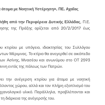
α άτομα με Νοητική Υστέρηση», ΠΕ. Αχαΐας
ήθη από την Περιφέρεια Δυτικής Ελλάδας
, Π.Ε.
ίησης της Πράξης ορίζεται από 20/2/2017 έως
 κτιρίου με υπόγειο, ιδιοκτησίας του Συλλόγου
ων Μέριμνας. Το κτίριο θα ανεγερθεί σε οικόπεδο
όδων Ασίνης, Μνασέου και ανωνύμου στο ΟΤ 2593
ννη εντός της πόλεως των Πατρών.
ι την ανέγερση κτιρίου για άτομα με νοητική
λλοντος χώρου, αλλά και τον πλήρη εξοπλισμό του
μηχανολογικό υλικό. Παράλληλα, προβλέπονται και
τη διάρκεια της ανέγερσής του.