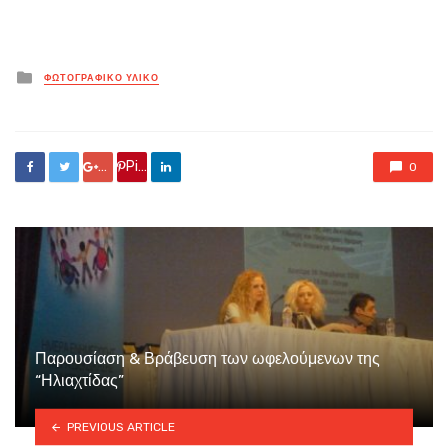
Posted
ΦΩΤΟΓΡΑΦΙΚΟ ΥΛΙΚΟ
in
Google +
Pin it
0
Παρουσίαση & Βράβευση των ωφελούμενων της
“Ηλιαχτίδας”
PREVIOUS ARTICLE