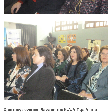
Χριστουγιεννιάτικο Bazaar του Κ.Δ.Α.Π.μεΑ. του