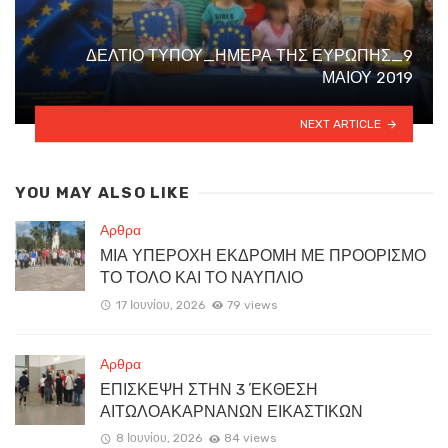
ΔΕΛΤΙΟ ΤΥΠΟΥ_ΗΜΕΡΑ ΤΗΣ ΕΥΡΩΠΗΣ_9
ΜΑΙΟΥ 2019
NEXT ARTICLE
YOU MAY ALSO LIKE
Αρθρα
ΜΙΑ ΥΠΕΡΟΧΗ ΕΚΔΡΟΜΗ ΜΕ ΠΡΟΟΡΙΣΜΟ
ΤΟ ΤΟΛΟ ΚΑΙ ΤΟ ΝΑΥΠΛΙΟ
17 Ιουνίου, 2026
79 views
Αρθρα
ΕΠΙΣΚΕΨΗ ΣΤΗΝ 3 ΈΚΘΕΣΗ
ΑΙΤΩΛΟΑΚΑΡΝΑΝΩΝ ΕΙΚΑΣΤΙΚΩΝ
8 Ιουνίου, 2026
84 views