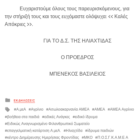
Ευχαριστούμε όλους τους παρευρισκόμενους, για
την στήριξή τους και τους ευχόμαστε ολόψυχα: << Καλές
Απόκριες >>.
ΓΙΑ ΤΟ Δ.Σ. ΤΗΣ ΗΛΙΑΧΤΙΔΑΣ
Ο ΠΡΟΕΔΡΟΣ
ΜΠΕΝΕΚΟΣ ΒΑΣΙΛΕΙΟΣ
Posted
ΕΚΔΗΛΏΣΕΙΣ
in
Tagged
Α.μεΑ
Αγρίνιο
Αιτωλοακαρνανία ΑΜΕΑ
ΑΜΕΑ
ΑΜΕΑ Αγρίνιο
with
βοήθεια στα παιδιά
ειδικές Ανάγκες
ειδικό ίδρυμα
Ειδικώς Αναγνωρισμένο Φιλανθρωπικό Σωματείο
επαγγελματική κατάρτιση Α.μεΑ.
Ηλιαχτίδα
ίδρυμα παιδιών
κέντρο Διημέρευσης Ημερήσιας Φροντίδας
ΜΚΟ
Π.Ο.Σ.Γ.Κ.Α.Μ.Ε Α