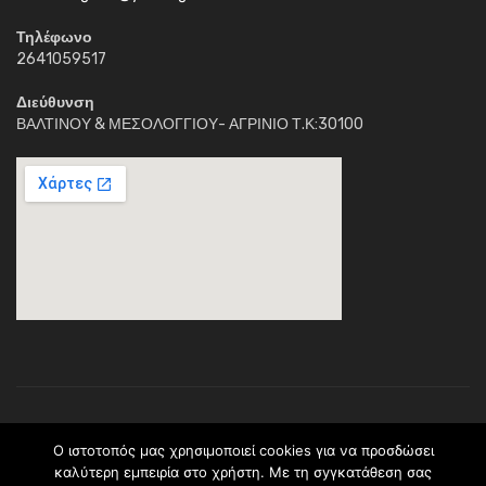
Τηλέφωνο
2641059517
Διεύθυνση
ΒΑΛΤΙΝΟΥ & ΜΕΣΟΛΟΓΓΙΟΥ- ΑΓΡΙΝΙΟ Τ.Κ:30100
Κέντρο Διημέρευσης Ηλιαχτίδα © 2018. Με την επιφύλαξη παντός
O ιστοτοπός μας χρησιμοποιεί cookies για να προσδώσει
νομίμου δικαιώματος.Το περιεχόμενο ανήκει (C) στο σύλλογο
καλύτερη εμπειρία στο χρήστη. Με τη σyγκατάθεση σας
Ηλιαχτίδα * ΠΡΑΞΗ: <> Υλοποιείται στο πλαίσιο του Επιχειρησιακού