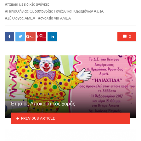
παιδια με ειδικές ανάγκες
Πανελλήνιας Ομοσπονδίας Γονέων και Κηδεμόνων Α.μεΑ.
Σύλλογος ΑΜΕΑ
σχολείο για ΑΜΕΑ
Google +
Pin it
0
Ετήσιος Αποκριάτικος χορός
PREVIOUS ARTICLE