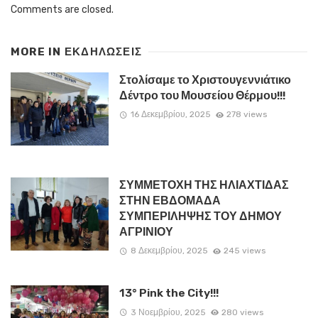
Comments are closed.
MORE IN
ΕΚΔΗΛΏΣΕΙΣ
Στολίσαμε το Χριστουγεννιάτικο
Δέντρο του Μουσείου Θέρμου!!!
16 Δεκεμβρίου, 2025
278 views
ΣΥΜΜΕΤΟΧΗ ΤΗΣ ΗΛΙΑΧΤΙΔΑΣ
ΣΤΗΝ ΕΒΔΟΜΑΔΑ
ΣΥΜΠΕΡΙΛΗΨΗΣ ΤΟΥ ΔΗΜΟΥ
ΑΓΡΙΝΙΟΥ
8 Δεκεμβρίου, 2025
245 views
13° Pink the City!!!
3 Νοεμβρίου, 2025
280 views