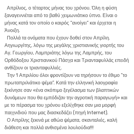
Απρίλιος, ο τέταρτος μήνας του χρόνου. Όλη η φύση
ξαναγεννιέται από το βαθύ χειμωνιάτικο ύπνο. Είναι ο
μήνας κατά τον οποίο ο καιρός ”ανοίγει” και έρχεται η
Άνοιξη.
Πολλά τα ονόματα που έχουν δοθεί στον Απρίλη.
Αηγιωργίτης, λόγω της μεγάλης χριστιανικής γιορτής του
Αγ. Γεωργίου, Λαμπριάτης λόγω της Λαμπρής, του
Ορθόδοξου Χριστιανικού Πάσχα και Τριανταφυλλάς επειδή
ανθίζουν οι τριανταφυλλιές.
Την 1 Απριλίου όλοι φροντίζουν να τηρήσουν το έθιμο ”το
πρωταπριλιάτικο ψέμα”. Κατά την ελληνική λαογραφία
ξεκίνησε σαν «ένα σκόπιμο ξεγέλασμα των βλαπτικών
δυνάμεων που θα εμπόδιζαν την αγροτική παραγωγή» και
με το πέρασμα του χρόνου εξελίχθηκε σαν μια μορφή
παιχνιδιού που μας διασκεδάζει (πηγή Internet).
Ο Απρίλης ξεκινά με αθώα ψέματα, σκανταλιές, καλή
διάθεση και πολλά ανθισμένα λουλούδια!!!