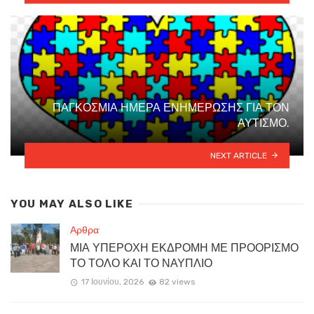
ΠΑΓΚΟΣΜΙΑ ΗΜΕΡΑ ΕΝΗΜΕΡΩΣΗΣ ΓΙΑ ΤΟΝ
ΑΥΤΙΣΜΟ.
NEXT ARTICLE
YOU MAY ALSO LIKE
Αρθρα
ΜΙΑ ΥΠΕΡΟΧΗ ΕΚΔΡΟΜΗ ΜΕ ΠΡΟΟΡΙΣΜΟ
ΤΟ ΤΟΛΟ ΚΑΙ ΤΟ ΝΑΥΠΛΙΟ
17 Ιουνίου, 2026
82 views