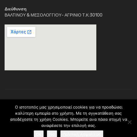
Διεύθυνση
ΒΑΛΤΙΝΟΥ & ΜΕΣΟΛΟΓΓΙΟΥ- ΑΓΡΙΝΙΟ Τ.Κ:30100
Κέντρο Διημέρευσης Ηλιαχτίδα © 2018. Με την επιφύλαξη παντός
O ιστοτοπός μας χρησιμοποιεί cookies για να προσδώσει
νομίμου δικαιώματος.Το περιεχόμενο ανήκει (C) στο σύλλογο
καλύτερη εμπειρία στο χρήστη. Με τη σyγκατάθεση σας
Ηλιαχτίδα * ΠΡΑΞΗ: <> Υλοποιείται στο πλαίσιο του Επιχειρησιακού
αποδέχεστε τη χρήση Cookies. Μπορείτε ανα πάσα στιγμἠ να
Προγράμματος <> και συγχρηματοδοτείται από το Ευρωπαϊκό
αναιρέσετε την επιλογή σας.
Κοινωνικό Ταμείο. (Κωδικός Πρόσκλησης: 9.iv.1.1.b)(Κωδικός ΟΠΣ:
5001965). Ποσό Προϋπολογισμού: 288.000,00 €
Ok
No
Πολιτική Ασφαλείας