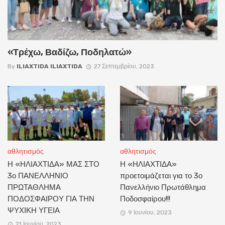
«Τρέχω, Βαδίζω, Ποδηλατώ»
By
ILIAXTIDA ILIAXTIDA
27 Σεπτεμβρίου, 2023
αθλητισμός
αθλητισμός
Η «ΗΛΙΑΧΤΙΔΑ» ΜΑΣ ΣΤΟ
Η «ΗΛΙΑΧΤΙΔΑ»
3ο ΠΑΝΕΛΛΗΝΙΟ
προετοιμάζεται για το 3ο
ΠΡΩΤΑΘΛΗΜΑ
Πανελλήνιο Πρωτάθλημα
ΠΟΔΟΣΦΑΙΡΟΥ ΓΙΑ ΤΗΝ
Ποδοσφαίρου!!!
ΨΥΧΙΚΗ ΥΓΕΙΑ
9 Ιουνίου, 2023
21 Ιουνίου, 2023