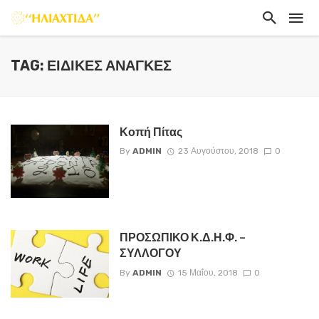
TAG: ΕΙΔΙΚΈΣ ΑΝΆΓΚΕΣ
Κοπή Πίτας
By
ADMIN
23 Αυγούστου, 2018
0
ΠΡΟΣΩΠΙΚΟ Κ.Δ.Η.Φ. –
ΣΥΛΛΟΓΟΥ
By
ADMIN
15 Μαΐου, 2018
0