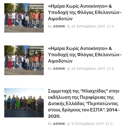
«Ημέρα Χωρίς Αυτοκίνητο» &
Υποδοχή της Φλόγας Εθελοντών-
Αιμοδοτών
By
ADMIN
25 Σεπτεμβρίου, 2017
0
«Ημέρα Χωρίς Αυτοκίνητο» &
6
Υποδοχή της Φλόγας Εθελοντών-
Αιμοδοτών
By
ADMIN
25 Σεπτεμβρίου, 2017
0
Συμμετοχή της “Ηλιαχτίδας” στην
εκδήλωση της Περιφέρειας της
Δυτικής Ελλάδας “Περπατώντας
στους δρόμους του ΕΣΠΑ”. 2014-
2020.
By
ADMIN
11 Σεπτεμβρίου, 2017
0