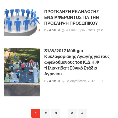
ΠΡΟΣΚΛΗΣΗ ΕΚΔΗΛΩΣΗΣ
ΕΝΔΙΑΦΕΡΟΝΤΟΣ ΓΙΑ ΤΗΝ
ΠΡΟΣΛΗΨΗ ΠΡΟΣΩΠΙΚΟΥ
By
ADMIN
4 Σεπτεμβρίου, 2017
0
31/8/2017 Μάθημα
Κυκλοφοριακής Αγωγής για τους
ωφελούμενους του Κ.Δ.Η.Φ
“Ηλιαχτίδα”! Εθνικό Στάδιο
Αγρινίου
By
ADMIN
31 Αυγούστου, 2017
0
Posts
1
2
3
...
8
navigation