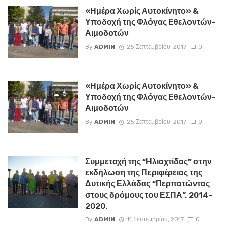
«Ημέρα Χωρίς Αυτοκίνητο» &
Υποδοχή της Φλόγας Εθελοντών-
Αιμοδοτών
By
ADMIN
25 Σεπτεμβρίου, 2017
0
«Ημέρα Χωρίς Αυτοκίνητο» &
6
Υποδοχή της Φλόγας Εθελοντών-
Αιμοδοτών
By
ADMIN
25 Σεπτεμβρίου, 2017
0
Συμμετοχή της “Ηλιαχτίδας” στην
εκδήλωση της Περιφέρειας της
Δυτικής Ελλάδας “Περπατώντας
στους δρόμους του ΕΣΠΑ”. 2014-
2020.
By
ADMIN
11 Σεπτεμβρίου, 2017
0