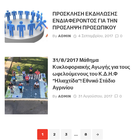
ΠΡΟΣΚΛΗΣΗ ΕΚΔΗΛΩΣΗΣ
ΕΝΔΙΑΦΕΡΟΝΤΟΣ ΓΙΑ ΤΗΝ
ΠΡΟΣΛΗΨΗ ΠΡΟΣΩΠΙΚΟΥ
By
ADMIN
4 Σεπτεμβρίου, 2017
0
31/8/2017 Μάθημα
Κυκλοφοριακής Αγωγής για τους
ωφελούμενους του Κ.Δ.Η.Φ
“Ηλιαχτίδα”! Εθνικό Στάδιο
Αγρινίου
By
ADMIN
31 Αυγούστου, 2017
0
Posts
1
2
3
...
8
navigation