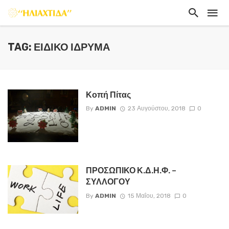
TAG: ΕΙΔΙΚΌ ΊΔΡΥΜΑ
Κοπή Πίτας
By
ADMIN
23 Αυγούστου, 2018
0
ΠΡΟΣΩΠΙΚΟ Κ.Δ.Η.Φ. –
ΣΥΛΛΟΓΟΥ
By
ADMIN
15 Μαΐου, 2018
0