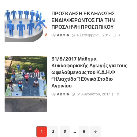
ΠΡΟΣΚΛΗΣΗ ΕΚΔΗΛΩΣΗΣ
ΕΝΔΙΑΦΕΡΟΝΤΟΣ ΓΙΑ ΤΗΝ
ΠΡΟΣΛΗΨΗ ΠΡΟΣΩΠΙΚΟΥ
By
ADMIN
4 Σεπτεμβρίου, 2017
0
31/8/2017 Μάθημα
Κυκλοφοριακής Αγωγής για τους
ωφελούμενους του Κ.Δ.Η.Φ
“Ηλιαχτίδα”! Εθνικό Στάδιο
Αγρινίου
By
ADMIN
31 Αυγούστου, 2017
0
Posts
1
2
3
...
8
navigation