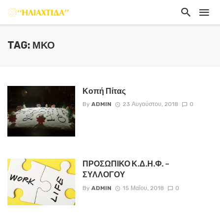
TAG: ΜΚΟ
Κοπή Πίτας
By
ADMIN
23 Αυγούστου, 2018
0
ΠΡΟΣΩΠΙΚΟ Κ.Δ.Η.Φ. –
ΣΥΛΛΟΓΟΥ
By
ADMIN
15 Μαΐου, 2018
0