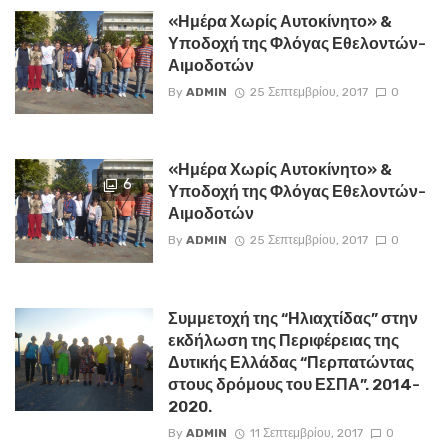
«Ημέρα Χωρίς Αυτοκίνητο» &
Υποδοχή της Φλόγας Εθελοντών-
Αιμοδοτών
By
ADMIN
25 Σεπτεμβρίου, 2017
0
«Ημέρα Χωρίς Αυτοκίνητο» &
6
Υποδοχή της Φλόγας Εθελοντών-
Αιμοδοτών
By
ADMIN
25 Σεπτεμβρίου, 2017
0
Συμμετοχή της “Ηλιαχτίδας” στην
εκδήλωση της Περιφέρειας της
Δυτικής Ελλάδας “Περπατώντας
στους δρόμους του ΕΣΠΑ”. 2014-
2020.
By
ADMIN
11 Σεπτεμβρίου, 2017
0