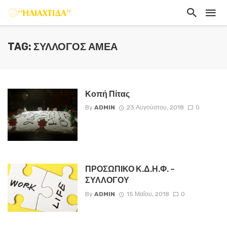
TAG: ΣΎΛΛΟΓΟΣ ΑΜΕΑ
Κοπή Πίτας
By
ADMIN
23 Αυγούστου, 2018
0
ΠΡΟΣΩΠΙΚΟ Κ.Δ.Η.Φ. –
ΣΥΛΛΟΓΟΥ
By
ADMIN
15 Μαΐου, 2018
0