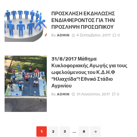
ΠΡΟΣΚΛΗΣΗ ΕΚΔΗΛΩΣΗΣ
ΕΝΔΙΑΦΕΡΟΝΤΟΣ ΓΙΑ ΤΗΝ
ΠΡΟΣΛΗΨΗ ΠΡΟΣΩΠΙΚΟΥ
By
ADMIN
4 Σεπτεμβρίου, 2017
0
31/8/2017 Μάθημα
Κυκλοφοριακής Αγωγής για τους
ωφελούμενους του Κ.Δ.Η.Φ
“Ηλιαχτίδα”! Εθνικό Στάδιο
Αγρινίου
By
ADMIN
31 Αυγούστου, 2017
0
Posts
1
2
3
...
8
navigation