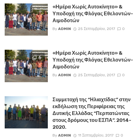
«Ημέρα Χωρίς Αυτοκίνητο» &
Υποδοχή της Φλόγας Εθελοντών-
Αιμοδοτών
By
ADMIN
25 Σεπτεμβρίου, 2017
0
«Ημέρα Χωρίς Αυτοκίνητο» &
6
Υποδοχή της Φλόγας Εθελοντών-
Αιμοδοτών
By
ADMIN
25 Σεπτεμβρίου, 2017
0
Συμμετοχή της “Ηλιαχτίδας” στην
εκδήλωση της Περιφέρειας της
Δυτικής Ελλάδας “Περπατώντας
στους δρόμους του ΕΣΠΑ”. 2014-
2020.
By
ADMIN
11 Σεπτεμβρίου, 2017
0